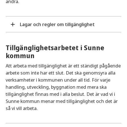
andra.
Lagar och regler om tillgänglighet
Sverige har antagit FN-konventionen om
Tillgänglighetsarbetet i Sunne
mänskliga rättigheter. Det betyder att alla
kommun
människor ska ha lika rättigheter och skyldigheter
att delta i samhället.
Att arbeta med tillgänglighet är ett ständigt pågående
arbete som inte har ett slut. Det ska genomsyra alla
I den handikappolitiska planen från patient till
verksamheter i kommunen under all tid. För varje
medborgare, som har antagits av riksdagen, står
handling, utveckling, byggnation med mera ska
det att samhället ska utformas så att människor
tillgänglighet finnas med i alla beslut. Det är vad vi i
med funktionsnedsättning blir fullt delaktiga. För
Sunne kommun menar med tillgänglighet och det är
att uppnå detta måste samhället vara tillgängligt.
så vi vill arbeta.
I Sverige har vi ett flertal lagar, regler och
allmänna råd om tillgänglighet. All