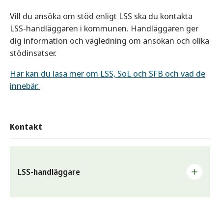
Vill du ansöka om stöd enligt LSS ska du kontakta
LSS-handläggaren i kommunen. Handläggaren ger
dig information och vägledning om ansökan och olika
stödinsatser.
Här kan du läsa mer om LSS, SoL och SFB och vad de
innebär.
Kontakt
LSS-handläggare
Du är välkommen att kontakta våra handläggare för
frågor om exempelvis personlig assistans, daglig