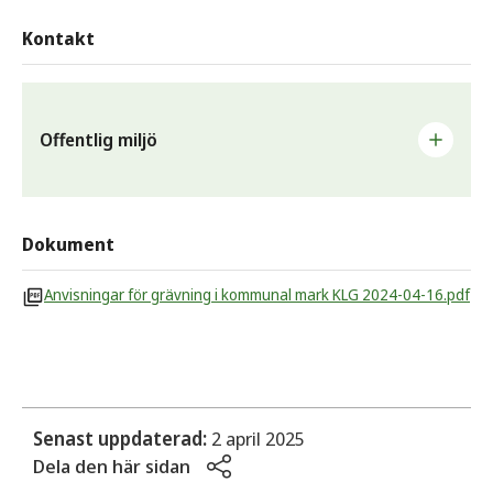
Kontakt
Offentlig miljö
Ansvarar för drift och underhåll av vår offentliga miljö
samt planering, exploatering och miljö- och
Dokument
naturvårdsfrågor. Enheten sköter även kommunens
fritids- och idrottsanläggningar och Fritidsbanken.
Anvisningar för grävning i kommunal mark KLG 2024-04-16.pdf
E-post
tekniskaenheten@sunne.se
Telefon
0565-163 63
Senast uppdaterad:
2 april 2025
Dela den här sidan
Postadress