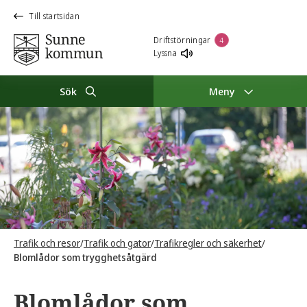
Till startsidan
Driftstörningar
4
Lyssna
Sök
Meny
Trafik och resor
/
Trafik och gator
/
Trafikregler och säkerhet
/
Blomlådor som trygghetsåtgärd
Blomlådor som