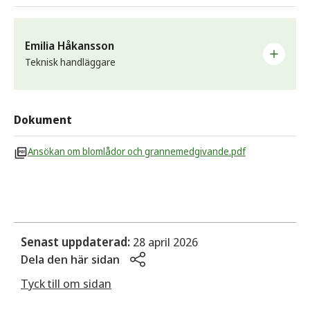
Emilia Håkansson
Teknisk handläggare
E-post
emilia.hakansson@sunne.se
Dokument
Telefon
Ansökan om blomlådor och grannemedgivande.pdf
0565-163 63
Arbetsplats
Offentlig miljö
Senast uppdaterad:
28 april 2026
Dela den här sidan
Tyck till om sidan