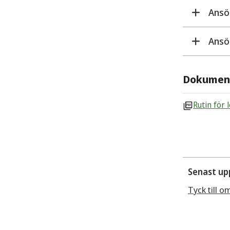
Ansö
Ansö
Dokumen
Rutin för
Senast up
Tyck till o