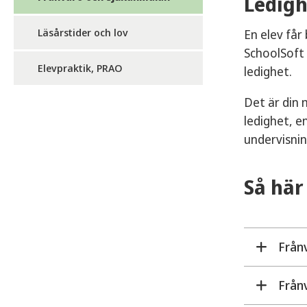
Ledigh
Läsårstider och lov
En elev får
SchoolSoft 
Elevpraktik, PRAO
ledighet.
Det är din 
ledighet, 
undervisnin
Så här
Från
Från