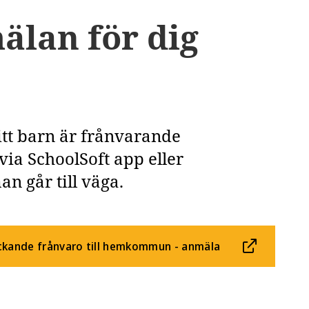
älan för dig
tt barn är frånvarande
ia SchoolSoft app eller
n går till väga.
kande frånvaro till hemkommun - anmäla