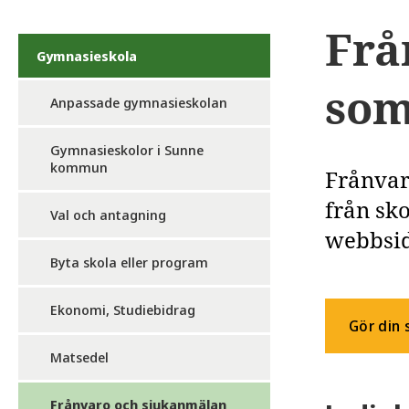
Frå
Gymnasieskola
som
Anpassade gymnasieskolan
Gymnasieskolor i Sunne
kommun
Frånvar
från sk
Val och antagning
webbsid
Byta skola eller program
Ekonomi, Studiebidrag
Gör din 
Matsedel
Frånvaro och sjukanmälan