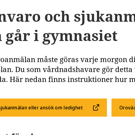
nvaro och sjukanm
 går i gymnasiet
oanmälan måste göras varje morgon di
olan. Du som vårdnadshavare gör detta v
a. Här nedan finns instruktioner hur ma
sjukanmälan eller ansök om ledighet
Oroväc