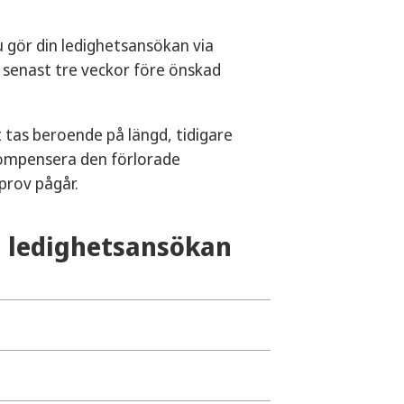
u gör din ledighetsansökan via
 senast tre veckor före önskad
t tas beroende på längd, tidigare
kompensera den förlorade
prov pågår.
h ledighetsansökan
sidan.