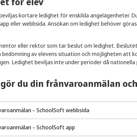
et för elev
 beviljas kortare ledighet för enskilda angelägenheter. D
app eller webbsida. Ansökan om ledighet behöver göras
mentor eller rektor som tar beslut om ledighet. Beslute
en bedömning av elevens situation och möjligheten att 
gen. Ledighet beviljas inte under perioder då nationella 
 gör du din frånvaroanmälan oc
varoanmälan – SchoolSoft webbsida
Logga in på SchoolSoft via länken längre upp på den här 
varoanmälan – SchoolSoft app
Välj "frånvaroanmälan" i vänsterspalten.