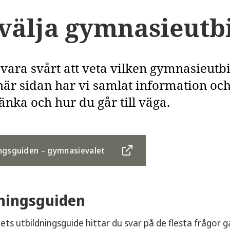
 välja gymnasieutb
vara svårt att veta vilken gymnasieutbil
här sidan har vi samlat information oc
änka och hur du går till väga.
ngsguiden – gymnasievalet
ningsguiden
ets utbildningsguide hittar du svar på de flesta frågor 