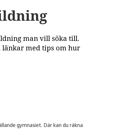
ildning
dning man vill söka till.
h länkar med tips om hur
gällande gymnasiet. Där kan du räkna