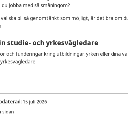
ll du jobba med så småningom?
t val ska bli så genomtänkt som möjligt, är det bra om du
a!
in studie- och yrkesvägledare
or och funderingar kring utbildningar, yrken eller dina 
 yrkesvägledare.
pdaterad:
15 juli 2026
m sidan