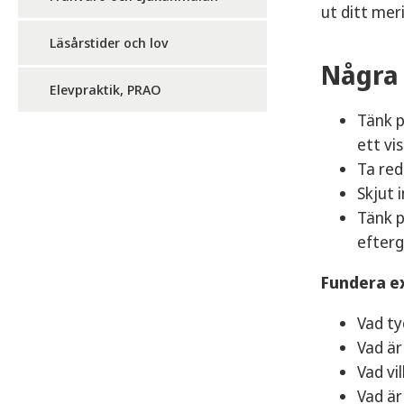
ut ditt mer
Läsårstider och lov
Några 
Elevpraktik, PRAO
Tänk p
ett vi
Ta red
Skjut 
Tänk p
efterg
Fundera e
Vad ty
Vad är
Vad vil
Vad är 