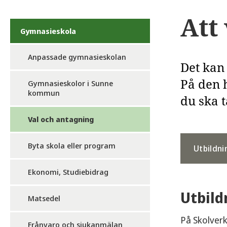
Att
Gymnasieskola
Anpassade gymnasieskolan
Det kan 
På den 
Gymnasieskolor i Sunne
kommun
du ska t
Val och antagning
Byta skola eller program
Utbildni
Ekonomi, Studiebidrag
Utbild
Matsedel
På Skolverk
Frånvaro och sjukanmälan