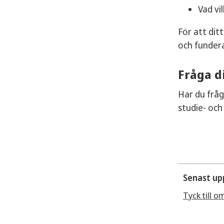
Vad vi
För att dit
och funder
Fråga d
Har du fråg
studie- och
Senast up
Tyck till o