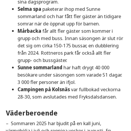
sina dagsprogram.
Selma spa
paketerar ihop med Sunne
sommarland och har fått fler gäster än tidigare
somrar när de öppnat upp för barnen.
Mårbacka
får allt fler gäster som kommer i
grupp och med buss. Innan säsongen är slut rör
det sig om cirka 150-175 bussar, en dubblering
från 2024. Rottneros park får också allt fler
grupp- och bussgäster.
Sunne sommarland
har haft drygt 40 000
besökare under säsongen som varade 51 dagar.
3 000 fler personer än ifjol.
Campingen på Kolsnäs
var fullbokad veckorna
28-30, som avslutades med Fryksdalsdansen.
Väderberoende
– Sommaren 2025 har bjudit på en kall juni,
värmebölja i juli och regniga veckor i augusti. En