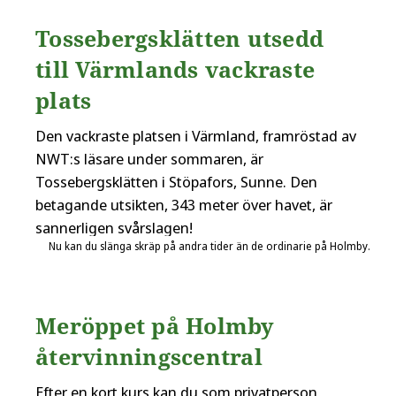
Tossebergsklätten utsedd
till Värmlands vackraste
plats
Den vackraste platsen i Värmland, framröstad av
NWT:s läsare under sommaren, är
Tossebergsklätten i Stöpafors, Sunne. Den
betagande utsikten, 343 meter över havet, är
sannerligen svårslagen!
Nu kan du slänga skräp på andra tider än de ordinarie på Holmby.
Meröppet på Holmby
återvinningscentral
Efter en kort kurs kan du som privatperson