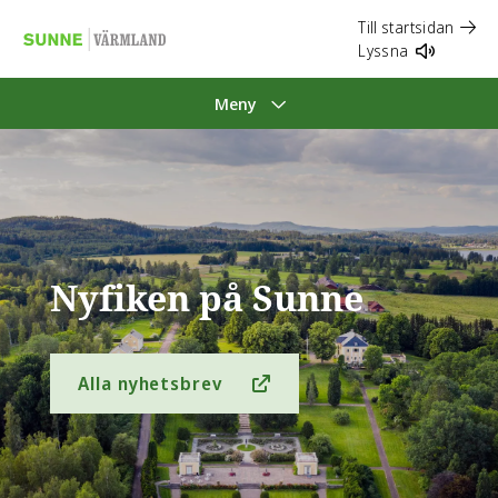
Till startsidan
Lyssna
Meny
Nyfiken på Sunne
Alla nyhetsbrev