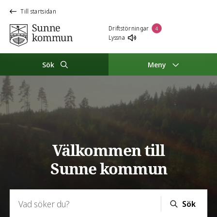
Till startsidan
Driftstörningar
4
Lyssna
Sök
Meny
Sunne kommun
Välkommen till
Sunne kommun
Sök:
Sök