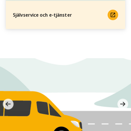
Självservice och e-tjänster
/kommun/nyhetsarkiv/2026/juni/ak-dit-du-vill-i-sunne-med-