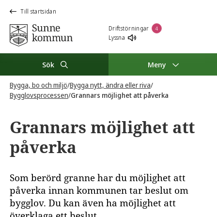
Till startsidan
Driftstörningar
4
Lyssna
Sök
Meny
Bygga, bo och miljö
/
Bygga nytt, ändra eller riva
/
Bygglovsprocessen
/
Grannars möjlighet att påverka
Grannars möjlighet att
påverka
Som berörd granne har du möjlighet att
påverka innan kommunen tar beslut om
bygglov. Du kan även ha möjlighet att
överklaga ett beslut.