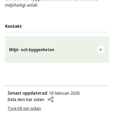
miljöfarligt avfall.
Kontakt
Miljö- och byggenheten
Arbetar med myndighetsutövning inom områdena miljö-
och hälsoskydd, bygg, livsmedel, alkohol, tobak och
läkemedel.
E-post
Senast uppdaterad:
18 februari 2026
mbn@sunne.se
Dela den här sidan
Telefon
Tyck till om sidan
0565-168 20