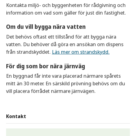
verksamhet behöver du söka bygglov.
byggnad på tomten. De får högst vara 3 meter till
Kontakta miljö- och byggenheten för rådgivning och
nock och ska placeras 4,5 meter från tomtgränser.
information om vad som gäller för just din fastighet.
För att få bygga utan bygglov får Attefallshuset
Det krävs alltid bygglov om du vill bygga närmare
inte byggas ihop med någon annan byggnad på
gata, väg eller park än 4,5 meter.
Om du vill bygga nära vatten
tomten. De får högst vara 4 meter till nock och
ska placeras 4,5 meter från tomtgränsen. Även om
Det behövs oftast ett tillstånd för att bygga nära
Byggnaden kan byggas närmare tomtgräns än 4,5
det inte kräver bygglov är det inte fritt fram utan
vatten. Du behöver då göra en ansökan om dispens
meter men då behöver du fråga grannarna. Om
du behöver i stället lämna in en anmälan.
från strandskyddet.
Läs mer om strandskydd.
grannarna inte godkänner placeringen kan du i
stället ansöka om bygglov.
Byggnaden kan byggas närmare tomtgräns än 4,5
För dig som bor nära järnväg
meter men då behöver du fråga grannarna. Om
Läs mer om Friggebodar.
En byggnad får inte vara placerad närmare spårets
grannarna inte godkänner placeringen kan du i
mitt än 30 meter. En särskild prövning behövs om du
stället ansöka om bygglov.
vill placera förrådet närmare järnvägen.
Läs mer om Attefallshus.
Kontakt