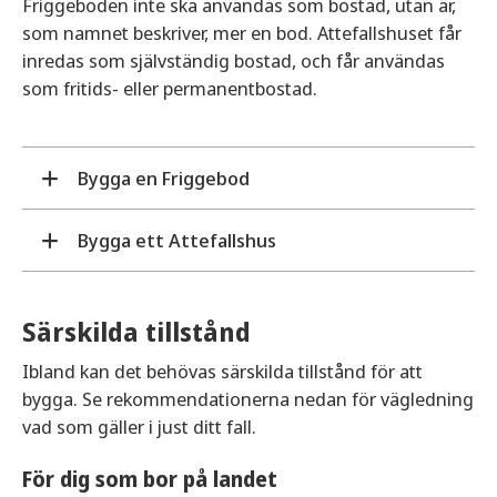
Friggeboden inte ska användas som bostad, utan är,
som namnet beskriver, mer en bod. Attefallshuset får
inredas som självständig bostad, och får användas
som fritids- eller permanentbostad.
Bygga en Friggebod
Bygga ett Attefallshus
En friggebod får du bygga på en fastighet där det
redan finns byggnader sedan innan. Den skall
vara ett komplement till ditt bostadshus- eller
Ett Attefallshus ska vara en komplementbyggnad.
fritidshus.
Särskilda tillstånd
Det innebär att det måste finnas ett bostads- eller
fritidshus i nära anslutning för att få bygga ett
Om du bor i ett en- eller tvåbostadshus eller har
Ibland kan det behövas särskilda tillstånd för att
Attefallshus. Ett Attefallshus får byggas som en
ett fritidshus får du bygga en eller flera byggnader
bygga. Se rekommendationerna nedan för vägledning
carport, växthus, förråd, gäststuga med mera. Om
utan bygglov. De får sammanlagt inte vara större
vad som gäller i just ditt fall.
du vill använda Attefallshuset som
än 15 kvadratmeter. För att få bygga utan bygglov
hudvårdssalong, frisersalong, kiosk eller annan
För dig som bor på landet
får de inte byggas ihop med någon annan