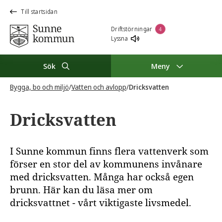
Till startsidan
Driftstörningar
4
Lyssna
Sök
Meny
Bygga, bo och miljö
/
Vatten och avlopp
/
Dricksvatten
Dricksvatten
I Sunne kommun finns flera vattenverk som
förser en stor del av kommunens invånare
med dricksvatten. Många har också egen
brunn. Här kan du läsa mer om
dricksvattnet - vårt viktigaste livsmedel.