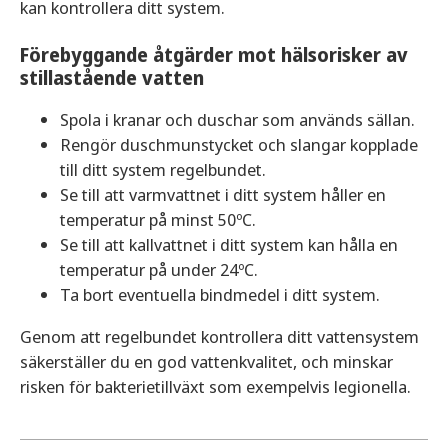
kan kontrollera ditt system.
Fyll poolen med tankbil
Duschen
- Ta kortare duschar och stäng av
kranen när du schamponerar dig. Använd
Om du har en pool eller badtunna kan du beställa
Förebyggande åtgärder mot hälsorisker av
dig gärna av snålspolande munstycken, så
stillastående vatten
en tankbil med vatten för att fylla på med. Vattnet
kallade perlatorer eller sparlatorer, på dina
i poolen behöver inte hålla dricksvattenkvalitet,
Spola i kranar och duschar som används sällan.
kranar. Då kan du begränsa vattenflödet
som det vatten vi har i våra kranar. Vattnet från
Rengör duschmunstycket och slangar kopplade
utan att tappa tryck i din kran.
tankbilen är rent och går bra att bada i.
till ditt system regelbundet.
Låt inte kranen stå på i onödan
– Låt
Se till att varmvattnet i ditt system håller en
exempelvis inte vattnet stå och rinna när du
temperatur på minst 50ºC.
borstar tänderna, diskar eller när du skalar
Se till att kallvattnet i ditt system kan hålla en
rotfrukter.
temperatur på under 24ºC.
När det är dags att köpa nya vitvaror
–
Ta bort eventuella bindmedel i ditt system.
Vid inköp av diskmaskin, tvättmaskin och
toalett kan det vara smart att investera i en
Genom att regelbundet kontrollera ditt vattensystem
vattensnål och resurseffektiv variant. De kan
säkerställer du en god vattenkvalitet, och minskar
vara dyrare i inköp, men den minskade
risken för bakterietillväxt som exempelvis legionella.
vattenförbrukningen leder till minskade
månadskostnader.