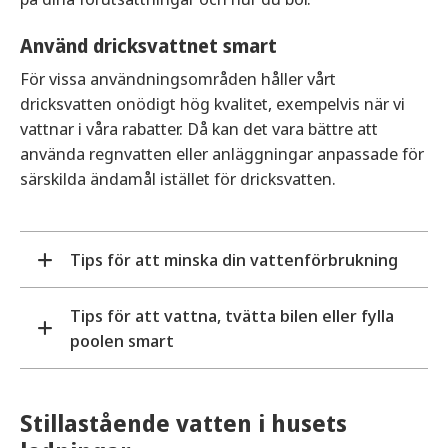
Använd dricksvattnet smart
För vissa användningsområden håller vårt
dricksvatten onödigt hög kvalitet, exempelvis när vi
vattnar i våra rabatter. Då kan det vara bättre att
använda regnvatten eller anläggningar anpassade för
särskilda ändamål istället för dricksvatten.
Tips för att minska din vattenförbrukning
Tips för att vattna, tvätta bilen eller fylla
Vårt dricksvatten är en viktig resurs och det finns
poolen smart
flera enkla sätt för att minska din
vattenförbrukning. Låt exempelvis inte kranen stå
Vattna dina växter smart
på med vatten i onödan, utan spola bara i kranen
när det behövs.
För att minska vattenförbrukningen är det
Stillastående vatten i husets
smartare att vattna dina rabatter med