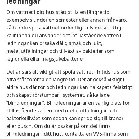
ledningar
Du som bor i hus kan också övervaka din
vattenkanna istället för trädgårdsslang eller
vattenförbrukning genom att söka efter och laga
Om vattnet i ditt hus stått stilla en längre tid,
spridare, och vattna växterna på kvällen när det är
läckor på din fastighet, det kan både minska din
exempelvis under en semester eller annan frånvaro,
svalare. På varma dagar riskerar vattnet att
vattenförbrukning och förebygga skador på
så bör du spola vattnet ordentligt tills det är riktigt
avdunsta istället för att gå till växten.
fastigheten.
kallt innan du använder det. Stillastående vatten i
Om du har möjlighet kan du också samla
ledningar kan orsaka dålig smak och lukt,
Fler tips för en minskad vattenförbrukning:
regnvatten och vattna med det. Du som har
metallutfällningar och tillväxt av bakterier som
vatten på dunk för hemberedskap kan vattna med
legionella eller magsjukebakterier.
Dricksvatten
- Fyll en tillbringare eller flaska
det vattnet när du ska byta ut det.
med vatten och ställ i kylen, så slipper du
Det är särskilt viktigt att spola vattnet i fritidshus som
spola länge i kranen för att få kallt vatten.
Tvätta bilen på biltvätten
ofta står tomma en längre tid. Det är också viktigt i
Tvätt och disk
- Fyll tvättmaskinen och
äldre hus där rör och ledningar kan ha kapats felaktigt
diskmaskinen ordentligt innan du startar
I biltvätten och mackarnas gör-det-själv-hallar
och skapat rörstumpar i systemet, så kallade
den. Använd maskinernas eko-program, de
finns system för rening och recirkulering av
”blindledningar”. Blindledningar är en vanlig plats för
använder i genomsnitt 10-20% mindre
tvättvattnet. Genom att tvätta bilen här, istället för
stillastående vatten med metallutfällningar och
vatten än vanliga program. Anpassa
med vattenslangen på gatan, minskar du
bakterietillväxt som sedan kan sprida sig till kranar
tvättmaskinens program beroende på vad du
vattenförbrukningen och även risken för att oljor
eller dusch. Om du är osäker på om det finns
tvättar, bomullsprogram tenderar att
och kemikalier läcker ut i vårt dagvatten.
blindledningar i ditt hus, kontakta en VVS-firma som
använda mer vatten.