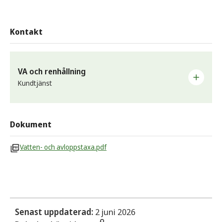
Kontakt
VA och renhållning
Kundtjänst
Ansvarar för kommunens vatten- och
avloppsanläggningar samt drift, underhåll och utbyggnad
Dokument
av VA-nätet. Hanterar kommunens återvinnings- och
avfallsfrågor.
Vatten- och avloppstaxa.pdf
E-post
tekniskaenheten@sunne.se
Telefon
0565-162 02
Senast uppdaterad:
2 juni 2026
Telefontid vardagar 08.00–12.00.