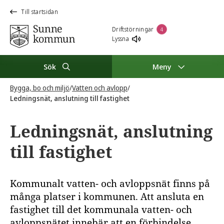
Till startsidan
Driftstörningar
4
Lyssna
Sök
Meny
Bygga, bo och miljö
/
Vatten och avlopp
/
Ledningsnät, anslutning till fastighet
Ledningsnät, anslutning
till fastighet
Kommunalt vatten- och avloppsnät finns på
många platser i kommunen. Att ansluta en
fastighet till det kommunala vatten- och
avloppsnätet innebär att en förbindelse