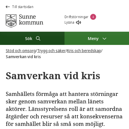
Till startsidan
Driftstörningar
4
Lyssna
Sök
Meny
Stöd och omsorg
/
Trygg och säker
/
Kris och beredskap
/
Samverkan vid kris
Samverkan vid kris
Samhällets förmåga att hantera störningar
sker genom samverkan mellan länets
aktörer. Länsstyrelsens roll är att samordna
åtgärder och resurser så att konsekvenserna
för samhället blir så små som möjligt.