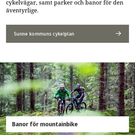
cykelvägar, samt parker och banor för den
äventyrlige.
Sunne kommuns cykelplan
Banor för mountainbike