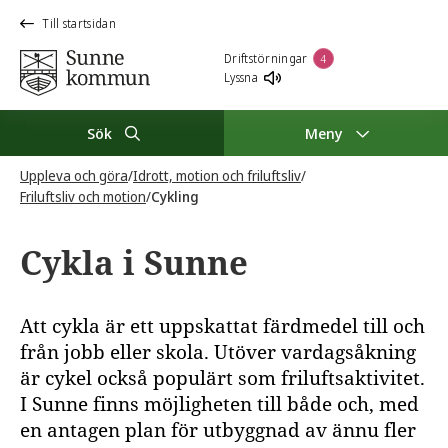
Till startsidan
Driftstörningar
4
Lyssna
Sök
Meny
Uppleva och göra
/
Idrott, motion och friluftsliv
/
Friluftsliv och motion
/
Cykling
Cykla i Sunne
Att cykla är ett uppskattat färdmedel till och
från jobb eller skola. Utöver vardagsåkning
är cykel också populärt som friluftsaktivitet.
I Sunne finns möjligheten till både och, med
en antagen plan för utbyggnad av ännu fler