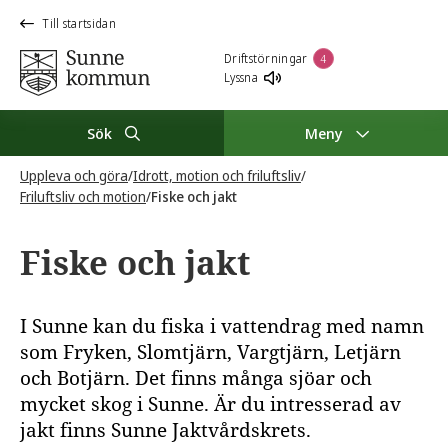
Till startsidan
Driftstörningar
4
Lyssna
Sök
Meny
Uppleva och göra
/
Idrott, motion och friluftsliv
/
Friluftsliv och motion
/
Fiske och jakt
Fiske och jakt
I Sunne kan du fiska i vattendrag med namn
som Fryken, Slomtjärn, Vargtjärn, Letjärn
och Botjärn. Det finns många sjöar och
mycket skog i Sunne. Är du intresserad av
jakt finns Sunne Jaktvårdskrets.