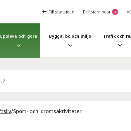
Till startsidan
Driftstörningar
V
4
Uppleva och göra
Bygga, bo och miljö
Trafik och re
tsliv
/
Sport- och idrottsaktiviteter