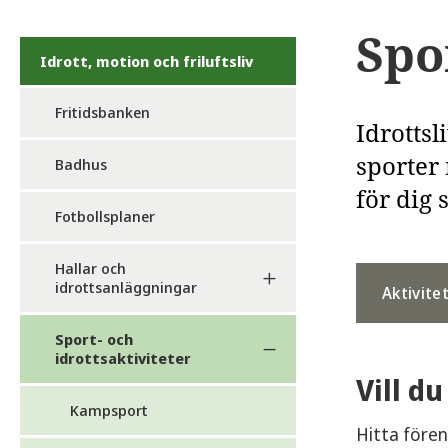
Spo
Idrott, motion och friluftsliv
Fritidsbanken
Idrottsl
sporter
Badhus
för dig 
Fotbollsplaner
Hallar och
idrottsanläggningar
Aktivite
Sport- och
idrottsaktiviteter
Vill d
Kampsport
Hitta fören