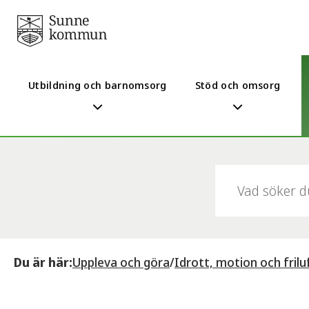
Utbildning och barnomsorg
Stöd och omsorg
Sök:
Du är här:
Uppleva och göra
/
Idrott, motion och friluf