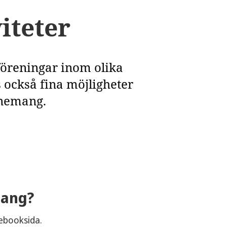
iteter
 föreningar inom olika
 också fina möjligheter
venemang.
mang?
ebooksida.