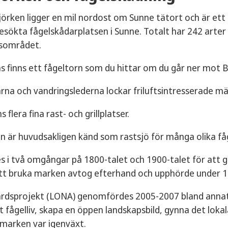
jörken ligger en mil nordost om Sunne tätort och är et
sökta fågelskådarplatsen i Sunne. Totalt har 242 arter
nsområdet.
s finns ett fågeltorn som du hittar om du går ner mot 
na och vandringslederna lockar friluftsintresserade män
s flera fina rast- och grillplatser.
n är huvudsakligen känd som rastsjö för många olika fåge
s i två omgångar på 1800-talet och 1900-talet för att 
att bruka marken avtog efterhand och upphörde under 19
årdsprojekt (LONA) genomfördes 2005-2007 bland annat f
kt fågelliv, skapa en öppen landskapsbild, gynna det lo
 marken var igenväxt.