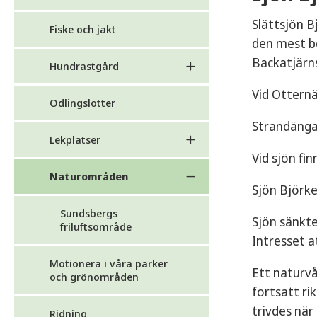
Slättsjön B
Fiske och jakt
den mest be
Backatjär
Hundrastgård
Vid Otternä
Odlingslotter
Strandängar
Lekplatser
Vid sjön finn
Naturområden
Sjön Björke
Sundsbergs
Sjön sänkte
friluftsområde
Intresset 
Motionera i våra parker
Ett naturv
och grönområden
fortsatt ri
trivdes när
Ridning