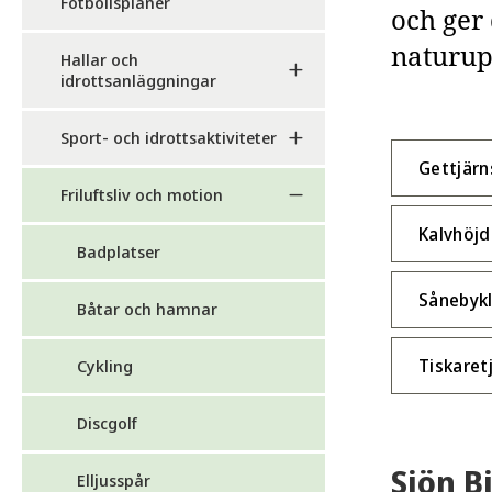
Fotbollsplaner
och ger 
naturup
Hallar och
idrottsanläggningar
Sport- och idrottsaktiviteter
Gettjärn
Friluftsliv och motion
Kalvhöj
Badplatser
Sånebyk
Båtar och hamnar
Tiskaret
Cykling
Discgolf
Sjön B
Elljusspår