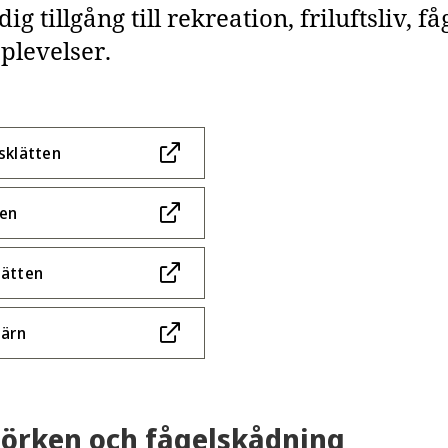
dig tillgång till rekreation, friluftsliv,
plevelser.
sklätten
den
lätten
järn
jörken och fågelskådning