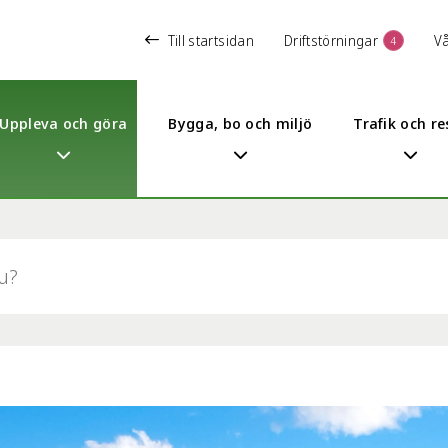
Till startsidan
Driftstörningar
V
4
Uppleva och göra
Bygga, bo och miljö
Trafik och re