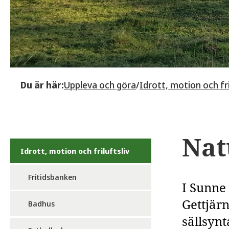
Du är här:
Uppleva och göra
/
Idrott, motion och fri
Nat
Idrott, motion och friluftsliv
Fritidsbanken
I Sunne
Gettjär
Badhus
sällsyn