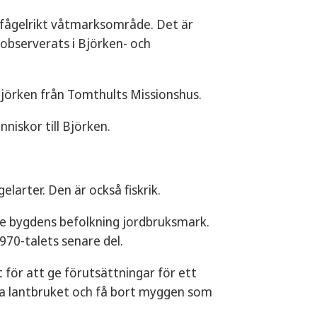
t fågelrikt våtmarksområde. Det är
 observerats i Björken- och
Björken från Tomthults Missionshus.
niskor till Björken.
larter. Den är också fiskrik.
ge bygdens befolkning jordbruksmark.
70-talets senare del.
ör att ge förutsättningar för ett
kala lantbruket och få bort myggen som