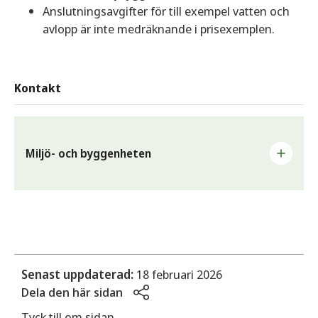
Anslutningsavgifter för till exempel vatten och
avlopp är inte medräknande i prisexemplen.
Kontakt
Miljö- och byggenheten
Arbetar med myndighetsutövning inom områdena miljö-
och hälsoskydd, bygg, livsmedel, alkohol, tobak och
läkemedel.
E-post
Senast uppdaterad:
18 februari 2026
mbn@sunne.se
Dela den här sidan
Telefon
Tyck till om sidan