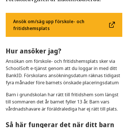
Ansök om/säg upp förskole- och
fritidshemsplats
Hur ansöker jag?
Ansökan om förskole- och fritidshemsplats sker via
SchoolSoft e-tjänst genom att du loggar in med ditt
BankID. Förskolans ansökningsdatum räknas tidigast
fyra månader före barnets önskade placeringsdatum
Barn i grundskolan har rätt till fritidshem som längst
till sommaren det år barnet fyller 13 år. Barn vars
vårdnadshavare är föräldralediga har ej rätt till plats.
Så här fungerar det när ditt barn