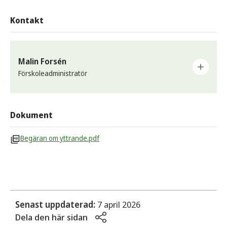
Kontakt
Malin Forsén
Förskoleadministratör
E-post
malin.forsen@sunne.se
Dokument
Telefon
Begäran om yttrande.pdf
0565-160 46
Arbetsplats
Centrala, östra och västra förskoleområdet
Senast uppdaterad:
7 april 2026
Dela den här sidan