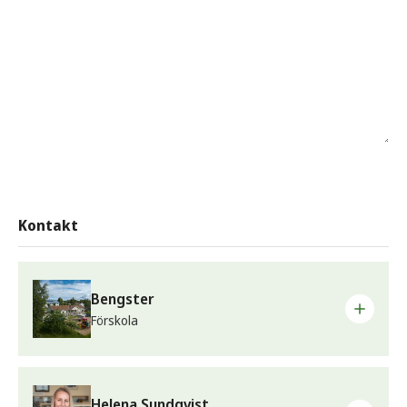
Kontakt
Bengster
Förskola
Telefon
Bamse:
0565-161 86
Helena Sundqvist