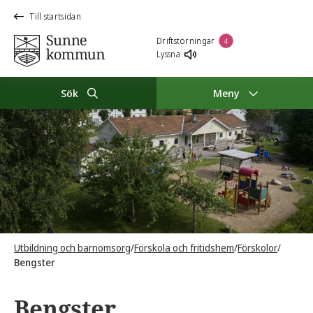
Till startsidan
Driftstörningar
4
Lyssna
Sök
Meny
Utbildning och barnomsorg
/
Förskola och fritidshem
/
Förskolor
/
Bengster
Bengster