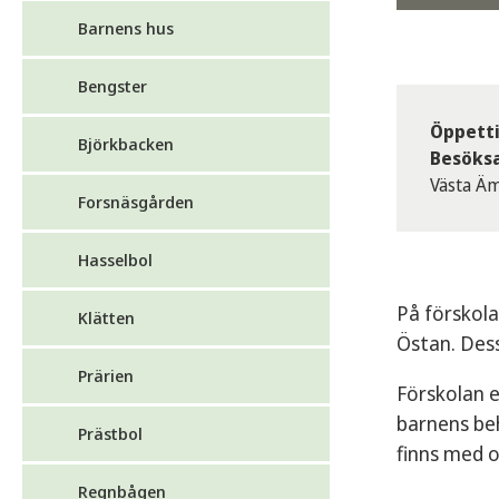
Barnens hus
Bengster
Öppetti
Björkbacken
Besöksa
Västa Äm
Forsnäsgården
Hasselbol
På förskola
Klätten
Östan. Dess
Prärien
Förskolan e
barnens beh
Prästbol
finns med o
Regnbågen