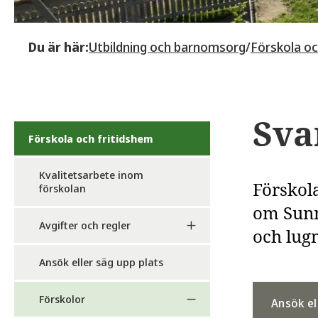
Du är här:
Utbildning och barnomsorg
/
Förskola oc
Sva
Förskola och fritidshem
Kvalitetsarbete inom
Förskola
förskolan
om Sunn
Avgifter och regler
och lug
Ansök eller säg upp plats
Förskolor
Ansök el