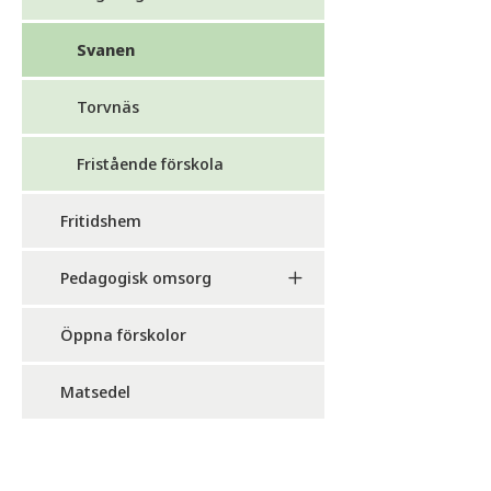
Svanen
Torvnäs
Fristående förskola
Fritidshem
Pedagogisk omsorg
Öppna förskolor
Matsedel