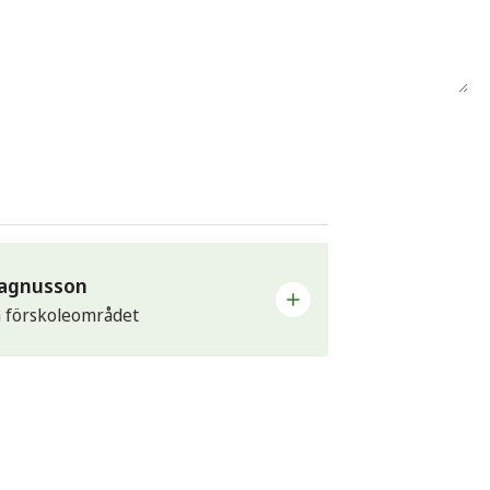
agnusson
a förskoleområdet
skoleområdet omfattar förskolorna
en, Forsnäsgården, Regnbågen och