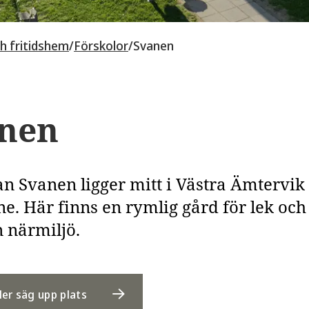
h fritidshem
/
Förskolor
/
Svanen
nen
n Svanen ligger mitt i Västra Ämtervik 
e. Här finns en rymlig gård för lek och
n närmiljö.
ler säg upp plats