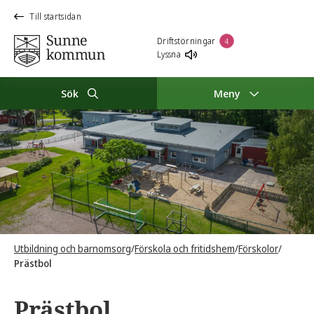
Till startsidan
Driftstörningar
4
Lyssna
Sök
Meny
Utbildning och barnomsorg
/
Förskola och fritidshem
/
Förskolor
/
Prästbol
Prästbol