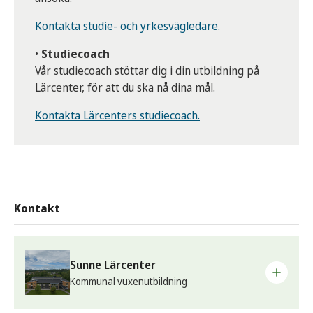
Kurskod: ENTR1000X
Barteknik och ansvarsfull alokoholservering,
Fastighetssystem nivå 1 (100 poäng)
Komvuxarbete (100 poäng)
nivå 1 eller
Kontakta studie- och yrkesvägledare.
Kurskod: FASE1000X
Kurskod: KVAREE
Komvuxarbete valbart vid behov (100
Energiteknik nivå 1 (100 poäng)
•
Studiecoach
poäng)
Kurskod: ENER1000X
Vår studiecoach stöttar dig i din utbildning på
Elteknik nivå 1 (100 poäng)
Lärcenter, för att du ska nå dina mål.
Kurskod: ELTE1000X
Kontakta Lärcenters studiecoach.
Komvuxarbete (100 poäng)
Kurskod: KVAREE
Kontakt
Sunne Lärcenter
Kommunal vuxenutbildning