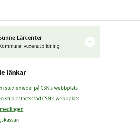
Sunne Lärcenter
Kommunal vuxenutbildning
ärcenter är den kommunala
de länkar
bildningen i Sunne, även kallat komvux.
du välja bland flera olika utbildningar,
kilda kurser och yrkesutbildningar.
m studiemedel på CSN:s webbplats
m studiestartsstöd CSN:s webbplats
st
enter@sunne.se
rmedlingen
gskassan
fon
-179 25