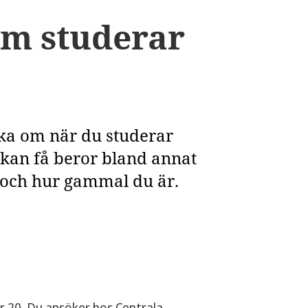
om studerar
öka om när du studerar
 kan få beror bland annat
å och hur gammal du är.
r 20. Du ansöker hos Centrala