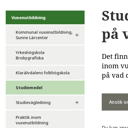
Stu
Vuxenutbildning
på 
Kommunal vuxenutbildning,
Sunne Lärcenter
Yrkeshögskola
Det fin
Brobygrafiska
inom vu
Klarälvdalens folkhögskola
på vad 
Studiemedel
Ansök o
Studievägledning
Praktik inom
vuxenutbildning
Du kan ansö