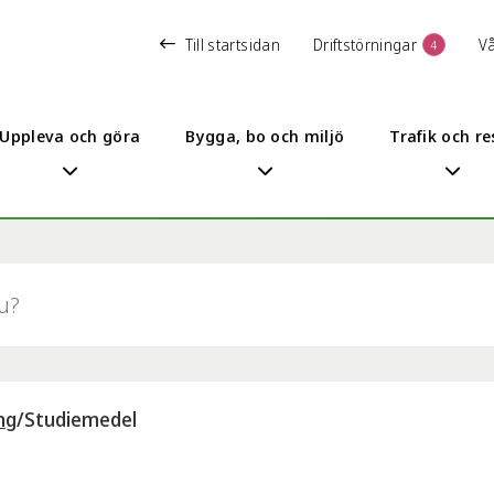
Till startsidan
Driftstörningar
V
4
Uppleva och göra
Bygga, bo och miljö
Trafik och re
ng
/
Studiemedel