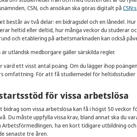
snämnden, CSN, och ansökan ska göras digitalt på
CSN:s
t består av två delar: en bidragsdel och en lånedel. Hu
rar heltid eller deltid, hur många veckor du studerar och
und och etablering på arbetsmarknaden kan också påver
 är utländsk medborgare gäller särskilda regler.
är värd ett visst antal poäng. Om du lägger ihop poängen
rs omfattning. För att få studiemedel för heltidsstudie
startsstöd för vissa arbetslösa
t bidrag som vissa arbetslösa kan få i högst 50 veckor fö
å. Du måste uppfylla vissa krav, bland annat ska du var
å Arbetsförmedlingen, ha en kort tidigare utbildning och
e senaste tre åren.