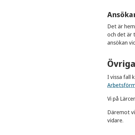
Ansökan
Det är hem
och det är 
ansökan vid
Övriga
I vissa fal
Arbetsför
Vi på Lärce
Däremot vil
vidare.