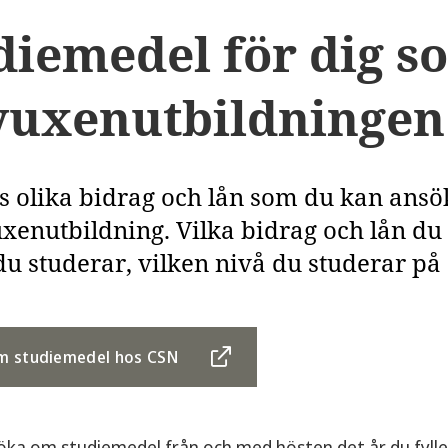
diemedel för dig s
vuxenutbildningen
ns olika bidrag och lån som du kan ans
xenutbildning. Vilka bidrag och lån du
du studerar, vilken nivå du studerar p
m studiemedel hos CSN
ka om studiemedel från och med hösten det år du fylle