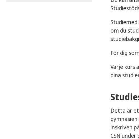
Studiestöd
Studiemedle
om du stude
studiebakgr
För dig som
Varje kurs 
dina studie
Studie
Detta är et
gymnasieniv
inskriven p
CSN under d