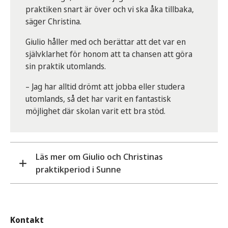
praktiken snart är över och vi ska åka tillbaka,
säger Christina.
Giulio håller med och berättar att det var en
självklarhet för honom att ta chansen att göra
sin praktik utomlands.
– Jag har alltid drömt att jobba eller studera
utomlands, så det har varit en fantastisk
möjlighet där skolan varit ett bra stöd.
Läs mer om Giulio och Christinas
praktikperiod i Sunne
Christina och Giulio kommer bor vanligtvis strax
utanför Milano, i samhällen som är ungefär lika
Kontakt
stora i befolkningsmängd som Sunne. När det var