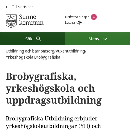
Till startsidan
Driftstörningar
4
Lyssna
Sök
Meny
Utbildning och barnomsorg
/
Vuxenutbildning
/
Yrkeshögskola Brobygrafiska
Brobygrafiska,
yrkeshögskola och
uppdragsutbildning
Brobygrafiska Utbildning erbjuder
yrkeshögskoleutbildningar (YH) och