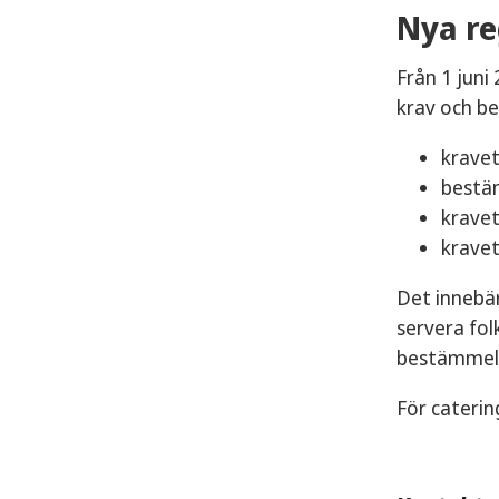
infor
Nya re
Tillf
Från 1 juni
tillf
krav och b
kravet
bestäm
kravet
kravet
Det innebär
servera fol
bestämmelse
För caterin