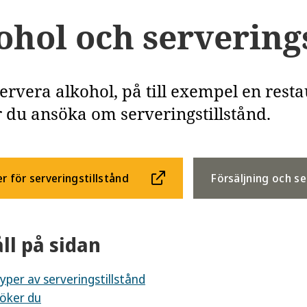
ohol och serverings
servera alkohol, på till exempel en resta
 du ansöka om serveringstillstånd.
er för serveringstillstånd
Försäljning och se
ll på sidan
typer av serveringstillstånd
öker du