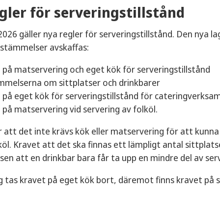
mation och ha ditt serveringstillstånd klart till öppnan
gler för serveringstillstånd
älliga serveringstillstånd för slutna sällskap har en hand
 2026 gäller nya regler för serveringstillstånd. Den nya l
älliga serveringstillstånd för allmänheten har en handlägg
estämmelser avskaffas:
 på matservering och eget kök för serveringstillstånd
melserna om sittplatser och drinkbarer
 på eget kök för serveringstillstånd för cateringverksa
 på matservering vid servering av folköl.
 att det inte krävs kök eller matservering för att kunna f
köl. Kravet att det ska finnas ett lämpligt antal sittplat
n att en drinkbar bara får ta upp en mindre del av serv
g tas kravet på eget kök bort, däremot finns kravet på s