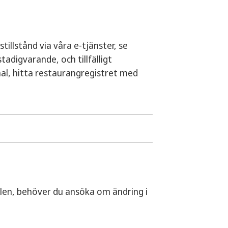
illstånd via våra e-tjänster, se
adigvarande, och tillfälligt
nal, hitta restaurangregistret med
kas den, och därefter får du besked om
kan du i efterhand korrigera din
len, behöver du ansöka om ändring i
lstånd tar cirka 4–8 veckor, från att
t du hinner komplettera eventuell