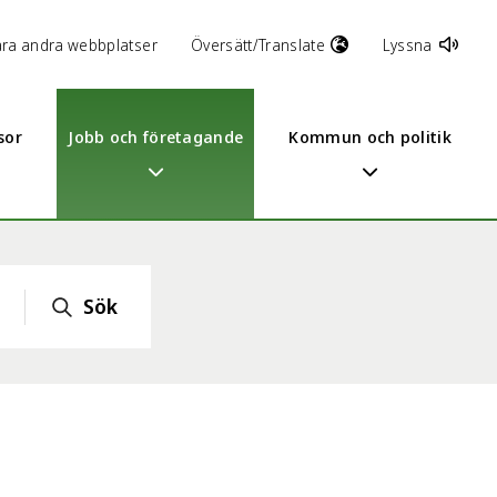
åra andra webbplatser
Översätt/Translate
Lyssna
sor
Jobb och företagande
Kommun och politik
Sök