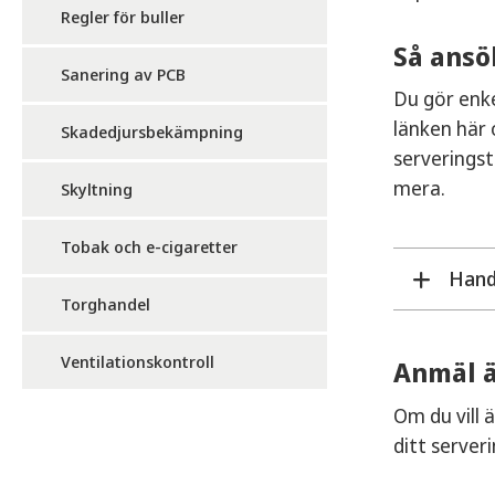
Regler för buller
Så ansö
Sanering av PCB
Du gör enke
länken här 
Skadedjursbekämpning
serveringst
mera.
Skyltning
Tobak och e-cigaretter
Handl
Torghandel
Efter
Ventilationskontroll
Anmäl ä
tills
ansök
Om du vill 
ditt serveri
Den t
din a