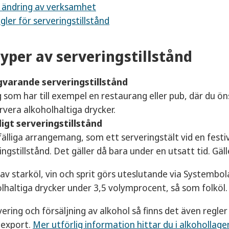
 ändring av verksamhet
gler för serveringstillstånd
typer av serveringstillstånd
gvarande serveringstillstånd
g som har till exempel en restaurang eller pub, där du ön
rvera alkoholhaltiga drycker.
lligt serveringstillstånd
llfälliga arrangemang, som ett serveringstält vid en festiv
ingstillstånd. Det gäller då bara under en utsatt tid. Gäll
 av starköl, vin och sprit görs uteslutande via Systembo
olhaltiga drycker under 3,5 volymprocent, så som folköl
ering och försäljning av alkohol så finns det även regler
 export.
Mer utförlig information hittar du i alkohollage