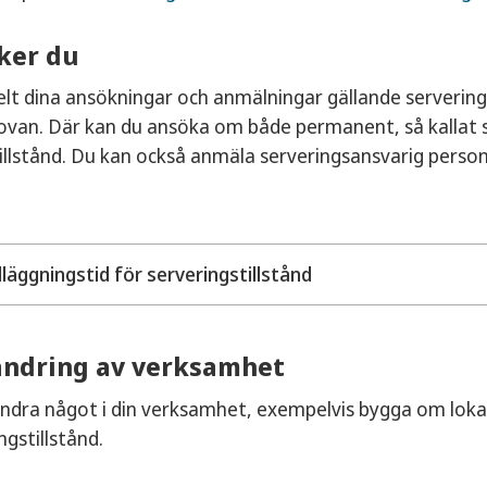
ker du
lt dina ansökningar och anmälningar gällande serveringst
ovan. Där kan du ansöka om både permanent, så kallat st
illstånd. Du kan också anmäla serveringsansvarig perso
äggningstid för serveringstillstånd
 att du skickat in din ansökan via vår e-tjänst så grans
ndring av verksamhet
tåndet är beviljat eller avslaget. Om uppgifter saknas så 
an via e-tjänsten.
ändra något i din verksamhet, exempelvis bygga om loka
ngstillstånd.
otala handläggningstiden för stadigvarande serveringstil
nsökan är komplett. Så skicka in din ansökan i tid, så at