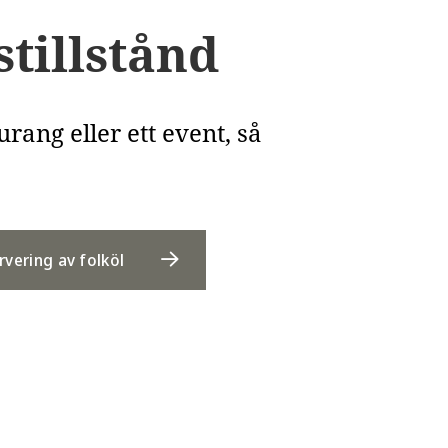
tillstånd
urang eller ett event, så
rvering av folköl