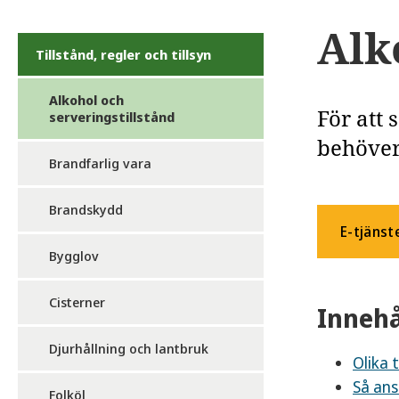
Alk
Tillstånd, regler och tillsyn
Alkohol och
För att 
serveringstillstånd
behöver
Brandfarlig vara
Brandskydd
E-tjänst
Bygglov
Cisterner
Innehå
Djurhållning och lantbruk
Olika 
Så ans
Folköl