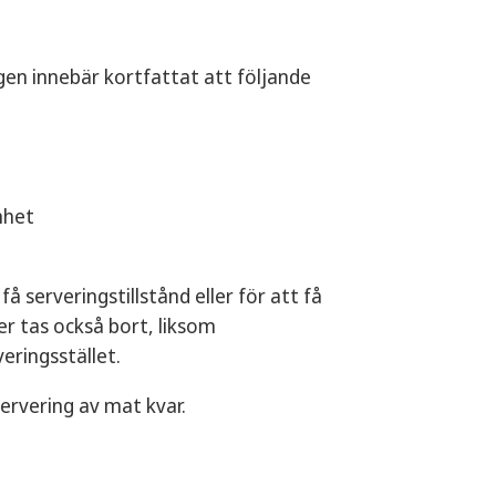
det av din verksamhet.
läggningstid på 2–4 veckor och
agen innebär kortfattat att följande
ningstid på 4-6 veckor.
mhet
å serveringstillstånd eller för att få
ser tas också bort, liksom
eringsstället.
ervering av mat kvar.