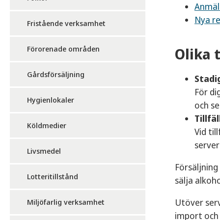
Anmäl
Nya re
Fristående verksamhet
Förorenade områden
Olika 
Gårdsförsäljning
Stadi
För di
Hygienlokaler
och se
Tillfä
Köldmedier
Vid ti
server
Livsmedel
Försäljning
Lotteritillstånd
sälja alkoh
Utöver serv
Miljöfarlig verksamhet
import och