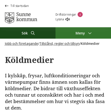
Till startsidan
Driftstörningar
4
Lyssna
Sök
Meny
Jobb och företagande
/
Tillstånd, regler och tillsyn
/
Köldmedier
Köldmedier
I kylskåp, frysar, luftkonditioneringar och
värmepumpar finns ämnen som kallas för
köldmedier. De bidrar till växthuseffekten
och tunnar ut ozonskiktet och har i och med
det bestämmelser om hur vi stegvis ska fasa
ut dem.