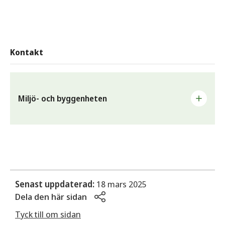
Kontakt
Miljö- och byggenheten
Arbetar med myndighetsutövning inom områdena miljö-
och hälsoskydd, bygg, livsmedel, alkohol, tobak och
läkemedel.
E-post
Senast uppdaterad:
18 mars 2025
mbn@sunne.se
Dela den här sidan
Telefon
Tyck till om sidan
0565-168 20