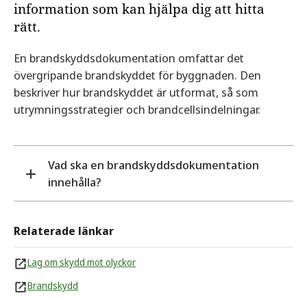
information som kan hjälpa dig att hitta
rätt.
En brandskyddsdokumentation omfattar det
övergripande brandskyddet för byggnaden. Den
beskriver hur brandskyddet är utformat, så som
utrymningsstrategier och brandcellsindelningar.
Vad ska en brandskyddsdokumentation
innehålla?
Vad dokumentationen ska innehålla beror vilken
Relaterade länkar
typ av byggnad och vilken verksamhet som ska
bedrivas. Men några punkter som bör ingå är:
Lag om skydd mot olyckor
Översiktlig beskrivning, inklusive
Brandskydd
verksamhetsklass.