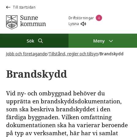
Till startsidan
Driftstörningar
4
Lyssna
Sök
Meny
Jobb och företagande
/
Tillstånd, regler och tillsyn
/
Brandskydd
Brandskydd
Vid ny- och ombyggnad behöver du
upprätta en brandskyddsdokumentation,
som ska beskriva brandskyddet i den
färdiga byggnaden. Vilken omfattning
dokumentationen ska ha varierar beroende
på typ av verksamhet, här har vi samlat