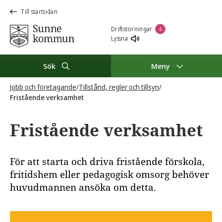
Till startsidan
Driftstörningar
4
Lyssna
Sök
Meny
Jobb och företagande
/
Tillstånd, regler och tillsyn
/
Fristående verksamhet
Fristående verksamhet
För att starta och driva fristående förskola,
fritidshem eller pedagogisk omsorg behöver
huvudmannen ansöka om detta.