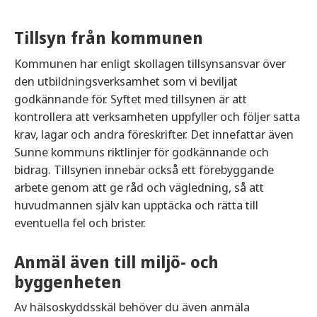
Ett slutgiltigt godkännande kan lämnas först när
Tillsyn från kommunen
komplett ansökan med samtliga bilagor (alltså när
även bilagor för lokal och personal är inlämnade)
Kommunen har enligt skollagen tillsynsansvar över
och eventuellt kompletterande uppgifter
den utbildningsverksamhet som vi beviljat
hanterats. Det är kommunstyrelsen som
godkännande för. Syftet med tillsynen är att
godkänner ansökan.
kontrollera att verksamheten uppfyller och följer satta
krav, lagar och andra föreskrifter. Det innefattar även
Sunne kommuns riktlinjer för godkännande och
bidrag. Tillsynen innebär också ett förebyggande
arbete genom att ge råd och vägledning, så att
huvudmannen själv kan upptäcka och rätta till
eventuella fel och brister.
Anmäl även till miljö- och
byggenheten
Av hälsoskyddsskäl behöver du även anmäla