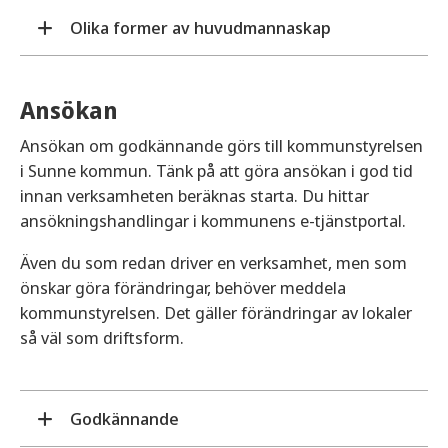
Olika former av huvudmannaskap
Föräldrakooperativ
En sammanslutning av föräldrar som
Ansökan
gemensamt äger och driver verksamheten.
Personalkooperativ
Ansökan om godkännande görs till kommunstyrelsen
Personalen som arbetar i verksamheten äger
i Sunne kommun. Tänk på att göra ansökan i god tid
och driver densamma.
innan verksamheten beräknas starta. Du hittar
Ideell organisation
ansökningshandlingar i kommunens e-tjänstportal.
En verksamhet som bedrivs av en etablerad
Även du som redan driver en verksamhet, men som
ideell organisation med exempelvis facklig,
önskar göra förändringar, behöver meddela
politisk, religiös, idrottslig eller kulturell
kommunstyrelsen. Det gäller förändringar av lokaler
verksamhet.
så väl som driftsform.
Andra organisationsformer
Verksamheten bedrivs som exempelvis
enskild firma, handelsbolag eller aktiebolag.
Godkännande