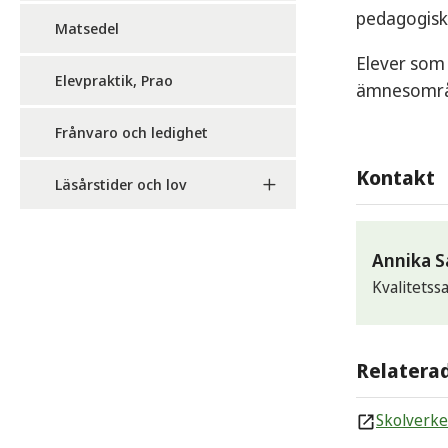
pedagogisk,
Matsedel
Elever som 
Elevpraktik, Prao
ämnesområ
Frånvaro och ledighet
Kontakt
Läsårstider och lov
Annika 
Kvalitets
E-po
Relatera
anni
Tele
Skolverke
0565