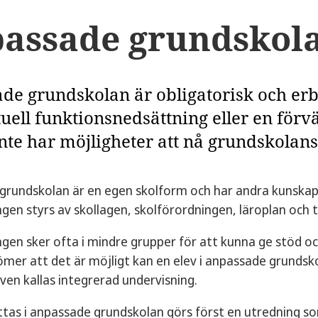
assade grundskol
de grundskolan är obligatorisk och erbj
ktuell funktionsnedsättning eller en fö
inte har möjligheter att nå grundskolan
grundskolan är en egen skolform och har andra kunskap
gen styrs av skollagen, skolförordningen, läroplan och 
gen sker ofta i mindre grupper för att kunna ge stöd och
mer att det är möjligt kan en elev i anpassade grundsko
ven kallas integrerad undervisning.
ttas i anpassade grundskolan görs först en utredning s