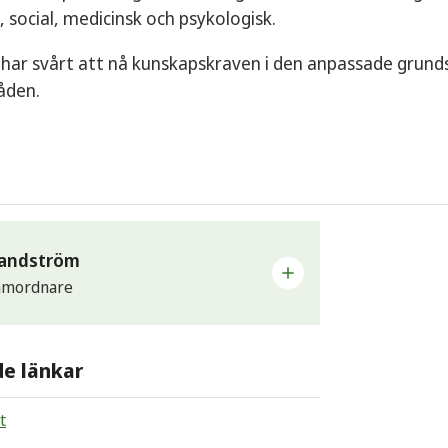
 social, medicinsk och psykologisk.
har svårt att nå kunskapskraven i den anpassade grunds
den.
Sandström
samordnare
st
de länkar
ka.sandstrom@sunne.se
fon
t
-156 49