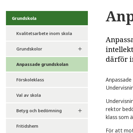
Anp
Grundskola
Kvalitetsarbete inom skola
Anpassa
intelle
Grundskolor
därför 
Anpassade grundskolan
Anpassade 
Förskoleklass
Undervisnin
Val av skola
Undervisnin
rektor bedö
Betyg och bedömning
klass som ä
Fritidshem
För att mo