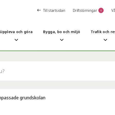
Till startsidan
Driftstörningar
V
4
Uppleva och göra
Bygga, bo och miljö
Trafik och re
npassade grundskolan