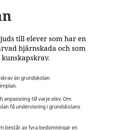
an
uds till elever som har en
rvärvad hjärnskada och som
s kunskapskrav.
skrav än grundskolan.
timplan.
 anpassning till varje elev. Om
lan få undervisning i grundskolans
om består av fyra bedömningar en