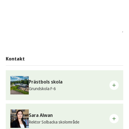
Kontakt
Prästbols skola
Grundskola F-6
Telefon
0565-157 00
Sara Alwan
Rektor Solbacka skolområde
Besöksadress