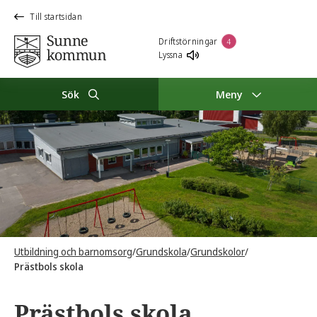
Till startsidan
Driftstörningar
4
Lyssna
Sök
Meny
Utbildning och barnomsorg
/
Grundskola
/
Grundskolor
/
Prästbols skola
Prästbols skola