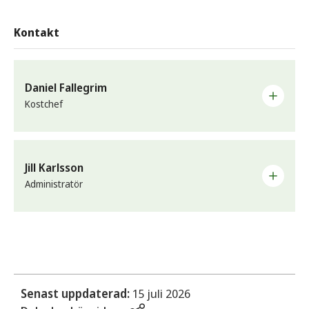
Kontakt
Daniel Fallegrim
Kostchef
E-post
daniel.fallegrim@sunne.se
Jill Karlsson
Administratör
Telefon
0565-163 87
E-post
Arbetsplats
jill.karlsson@sunne.se
Samhällsbyggnad - Måltidsservice
Telefon
0565-163 47
Senast uppdaterad:
15 juli 2026