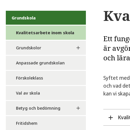
Kva
Grundskola
Kvalitetsarbete inom skola
Ett fung
är avgö
Grundskolor
och lära
Anpassade grundskolan
Syftet med 
Förskoleklass
och vad det
Val av skola
kan vi skap
Betyg och bedömning
Kval
Fritidshem