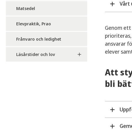
Vårt
Vårt 
Matsedel
olika
målen
Vårt 
Elevpraktik, Prao
Genom ett m
barn 
Vår f
prioriteras
Frånvaro och ledighet
Samt 
Vi ha
ansvarar fö
elever samt
Läsårstider och lov
Att st
bli bät
Forsk
i lär
skapa
samt
Uppf
Geme
Vårt 