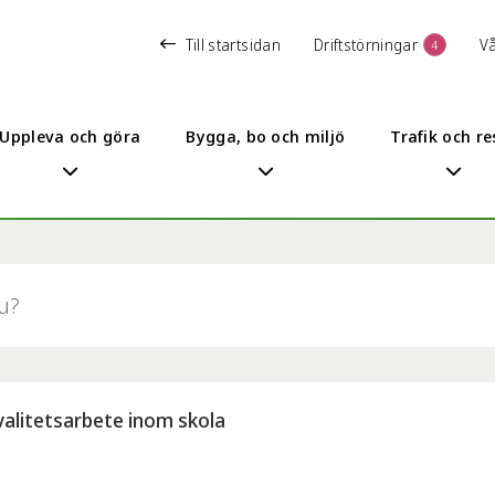
Till startsidan
Driftstörningar
V
4
Uppleva och göra
Bygga, bo och miljö
Trafik och re
valitetsarbete inom skola