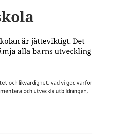
skola
olan är jätteviktigt. Det
ämja alla barns utveckling
et och likvärdighet, vad vi gör, varför
kumentera och utveckla utbildningen,